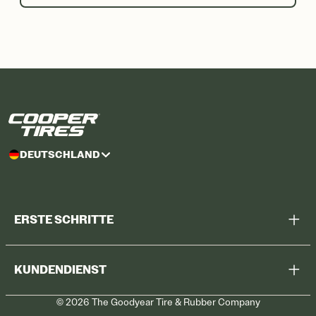
DEUTSCHLAND
ERSTE SCHRITTE
Alle Reifen durchsuchen
KUNDENDIENST
Meine Werkstatt suchen
©
2026
The Goodyear Tire & Rubber Company
Rückruf
Kontaktieren Sie uns