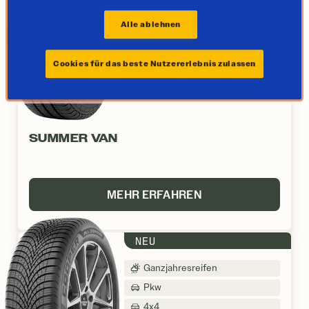
Van/Transporter
Alle ablehnen
Für Elektrofahrzeuge geeignet
Cookies für das beste Nutzererlebnis zulassen
SUMMER VAN
MEHR ERFAHREN
NEU
Ganzjahresreifen
Pkw
4x4