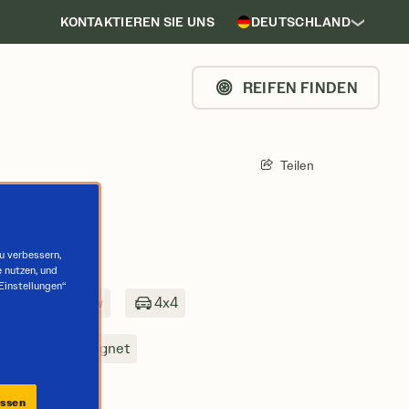
KONTAKTIEREN SIE UNS
DEUTSCHLAND
REIFEN FINDEN
Teilen
MER
zu verbessern,
e nutzen, und
-Einstellungen“
ifen
Pkw
4x4
ofahrzeuge geeignet
nd SUVs
assen