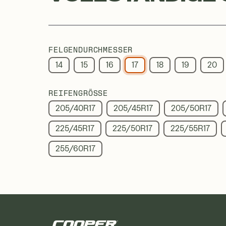
FELGENDURCHMESSER
14
15
16
17
18
19
20
REIFENGRÖSSE
205/40R17
205/45R17
205/50R17
225/45R17
225/50R17
225/55R17
255/60R17