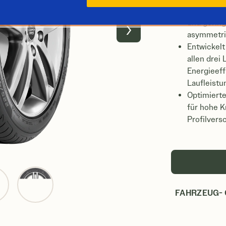
Ausgewoge
und gerin
asymmetri
Next
Entwickelt
allen drei
Energieeff
Laufleistu
Optimierte
für hohe K
Profilversc
FAHRZEUG- 