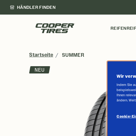
HÄNDLER FINDEN
REIFEN
REI
Startseite
SUMMER
NEU
Wir verw
Indem Sie au
beispielswei
Ihnen releva
ändern. Weit
Cookie-Ei