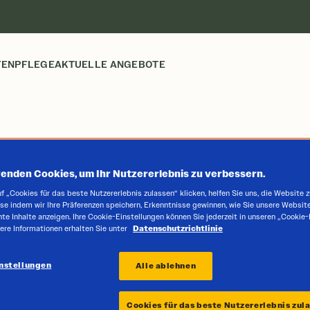
FENPFLEGE
AKTUELLE ANGEBOTE
SUM
enden Cookies, um Ihr Nutzererlebnis zu verbessern.
f „Cookies für das beste Nutzererlebnis zulassen“ klicken, helfen Sie uns, die Website 
se indem wir Ihre Präferenzen speichern, Erkenntnisse gewinnen, wie Sie unsere Websit
nte Inhalte anzeigen. Ihre Cookie-Einstellungen können Sie jederzeit in unseren „Cookie
Sommerre
ere Informationen erhalten Sie unter
Datenschutzrichtlinie
Für Elektr
nstellungen
Alle ablehnen
Für PKW u
Cookies für das beste Nutzererlebnis zul