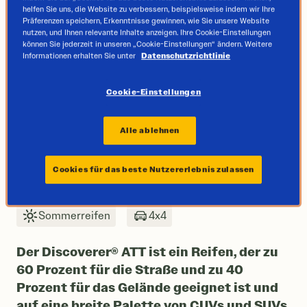
helfen Sie uns, die Website zu verbessern, beispielsweise indem wir Ihre
Präferenzen speichern, Erkenntnisse gewinnen, wie Sie unsere Website
nutzen, und Ihnen relevante Inhalte anzeigen. Ihre Cookie-Einstellungen
können Sie jederzeit in unseren „Cookie-Einstellungen“ ändern. Weitere
Informationen erhalten Sie unter
Datenschutzrichtlinie
Cookie-Einstellungen
Alle ablehnen
Next
Cookies für das beste Nutzererlebnis zulassen
Sommerreifen
4x4
Der Discoverer® ATT ist ein Reifen, der zu
60 Prozent für die Straße und zu 40
Prozent für das Gelände geeignet ist und
auf eine breite Palette von CUVs und SUVs