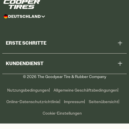
DEUTSCHLAND
ERSTE SCHRITTE
Alle Reifen durchsuchen
KUNDENDIENST
Meine Werkstatt suchen
©
2026
The Goodyear Tire & Rubber Company
Rückruf
Kontaktieren Sie uns
Reifenpflege
Nutzungsbedingungen
Allgemeine Geschäftsbedingungen
Aktuelle Angebote
Online-Datenschutzrichtlinie
Impressum
Seitenübersicht
Cookie-Einstellungen