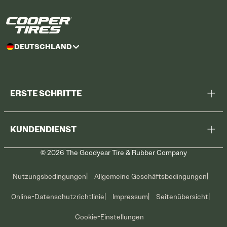
DEUTSCHLAND
ERSTE SCHRITTE
Alle Reifen durchsuchen
KUNDENDIENST
Meine Werkstatt suchen
©
2026
The Goodyear Tire & Rubber Company
Rückruf
Kontaktieren Sie uns
Reifenpflege
Nutzungsbedingungen
Allgemeine Geschäftsbedingungen
Aktuelle Angebote
Online-Datenschutzrichtlinie
Impressum
Seitenübersicht
Cookie-Einstellungen